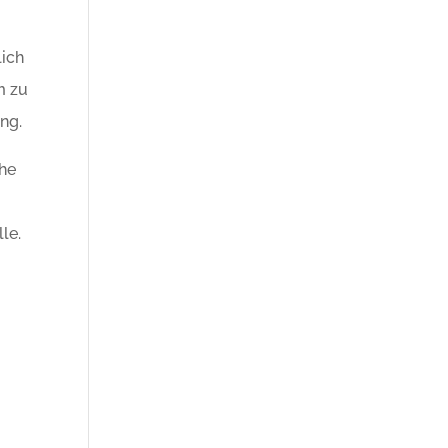
lich
m zu
ng.
che
le.