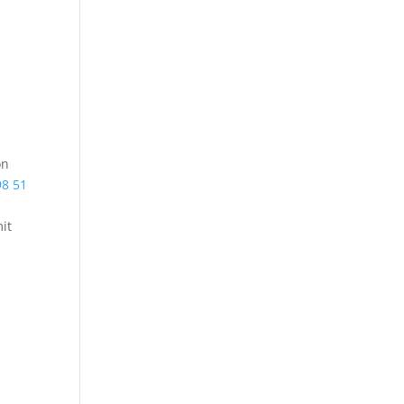
on
98 51
it